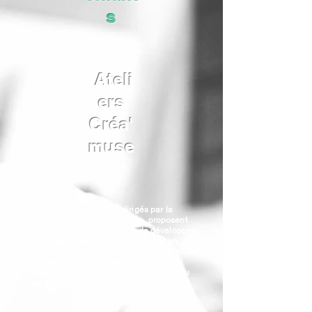
s
Ateli
ers
Créa'
muse
Les ateliers créa'muse, dirigés par la
céramiste Séverine Coraichon, proposent
aux enfants à partir de 6 ans de développer
leur créativité et leur sens artistique en
utilisant l'argile et diverses matières (carton,
tissu, récup..) tout en les sensibilisant, à
travers leurs réalisations, à l'autonomie au
sein d'un groupe.