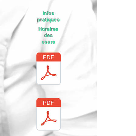
Infos
pratiques
Horaires
des
cours