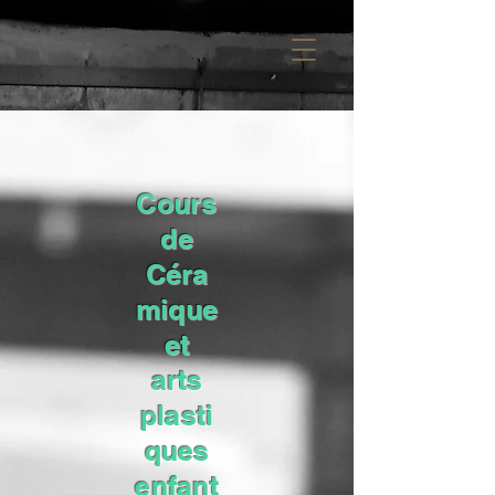
Cours
de
Céra
mique
et
arts
plasti
ques
enfant