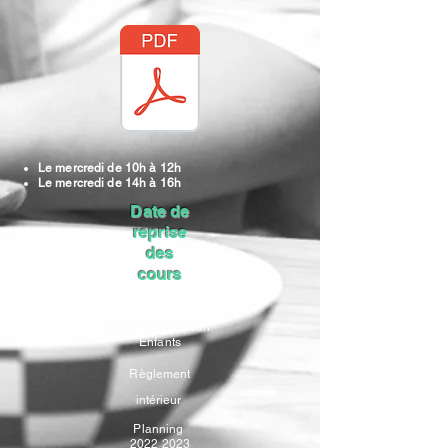
Le mercredi de 10h à 12h
Le mercredi de 14h à 16h
Date de
reprise
des
cours
Le mercredi 28 septembre
Fiche d'inscription
Enfants
Règlement
intérieur
Planning
2022 2023