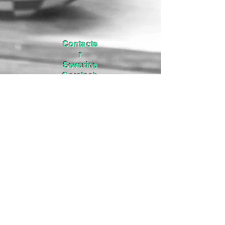
Contacte
r
Severine
Corainch
on
par mail:
decouvertes.ceramique
@yahoo.com
Associa
tion
Découv
ertes
Pont-
Audem